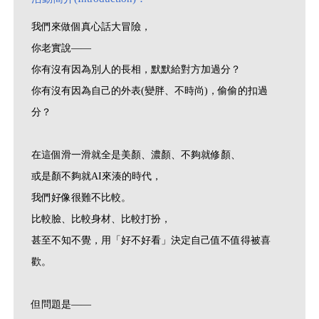
我們來做個真心話大冒險，
你老實說——
你有沒有因為別人的長相，默默給對方加過分？
你有沒有因為自己的外表(變胖、不時尚)，偷偷的扣過
分？
在這個滑一滑就全是美顏、濃顏、不夠就修顏、
或是顏不夠就AI來湊的時代，
我們好像很難不比較。
比較臉、比較身材、比較打扮，
甚至不知不覺，用「好不好看」決定自己值不值得被喜
歡。
但問題是——