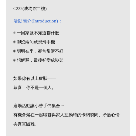
C222(成均館二樓)
活動簡介(Introduction)：
# 一回家就不知道聊什麼
# 聊沒兩句就想滑手機
# 明明在乎，卻常常講不好
# 想解釋，最後卻變成吵架
如果你有以上症狀——
恭喜，你不是一個人。
這場活動讓小苦手們集合 ~
有機會聚在一起聊聊與家人互動時的卡關瞬間、矛盾心情
與真實困難。