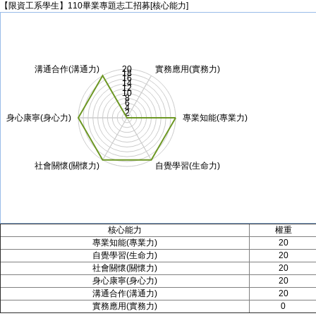
【限資工系學生】110畢業專題志工招募[核心能力]
20
溝通合作(溝通力)
實務應用(實務力)
18
16
14
12
10
8
6
4
2
身心康寧(身心力)
專業知能(專業力)
社會關懷(關懷力)
自覺學習(生命力)
核心能力
權重
專業知能(專業力)
20
自覺學習(生命力)
20
社會關懷(關懷力)
20
身心康寧(身心力)
20
溝通合作(溝通力)
20
實務應用(實務力)
0